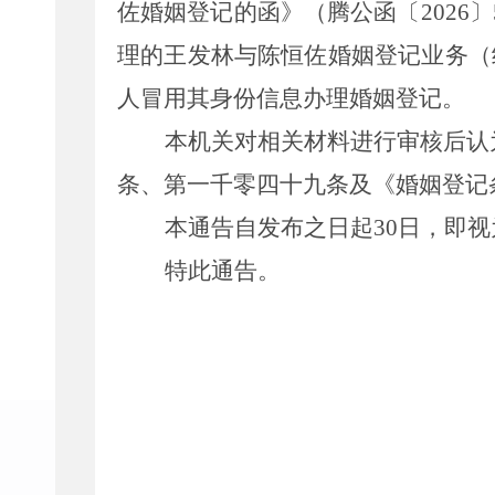
佐婚姻登记的函
》
（腾公函〔
2026
〕
理的
王发林与陈恒佐婚姻登记业务
（
人冒用其身份信息办理婚姻登记。
本机关对相关材料进行审核后认
条、第一千零四十九条
及
《婚姻登记
本
通
告自发布之日起
30
日，即视
特此
通
告
。