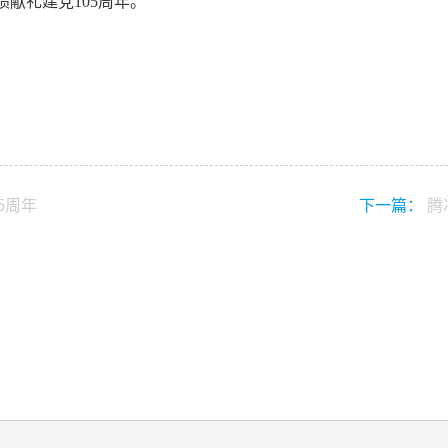
绩献礼建党
105
周年。
5周年
下一篇：
腾