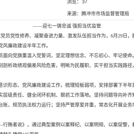
浏览：
37
来源：腾冲市市场监督管理局
——迎七一铸忠诚
强担当优监管
炼党员党性修养、凝聚奋进力量、激发队伍担当作为，
6
月
29
日，
党风廉政建设半年工作。
员面向党旗重温入党誓词，坚定理想信念、不忘初心、
牢记
使命
刻剖析政绩观偏差风险危害，明晰为民履职、实干担当实践路径
意识形态、党风廉政建设工作，梳理短板弱项，安排部署下半年
实层级责任、健全闭环机制、狠抓工作落地。坚持问题导向补齐短
台账，规范执法权力运行；坚持严管厚爱并重，常态化开展业务
—行贿者说》，通过典型案例以案释纪、以案明规、以案促警，