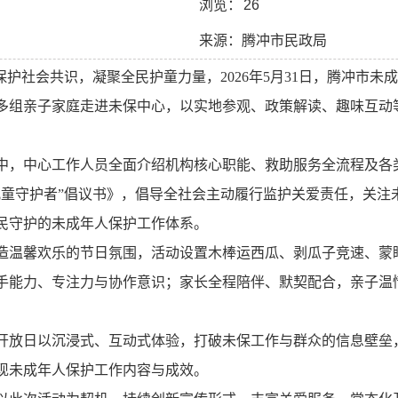
浏览：
26
来源：腾冲市民政局
人保护社会共识，凝聚全民护童力量，
2026
年
5
月
31
日，腾冲市未成
多组亲子家庭走进未保中心，以实地参观、政策解读、趣味互动
中，中心工作人员全面介绍机构核心职能、救助服务全流程及各
儿童守护者”倡议书》，倡导全社会主动履行监护关爱责任，关注
民守护的未成年人保护工作体系。
造温馨欢乐的节日氛围，活动设置木棒运西瓜、剥瓜子竞速、蒙
手能力、专注力与协作意识；家长全程陪伴、默契配合，亲子温
。
开放日以沉浸式、互动式体验，打破未保工作与群众的信息壁垒
现未成年人保护工作内容与成效。