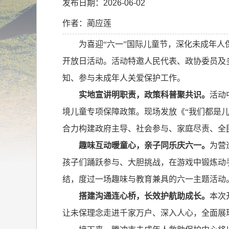
发布日期：2026-06-02
作者：蔺应莲
为喜迎“六一”国际儿童节，深化未成年
开放日活动。活动特邀人民代表、政协委员及
知、参与未成年人关爱保护工作。
实地宣讲明职责，政策科普聚共识。
活动
境儿童专项保障政策。现场发放《“我们都是
合力构建政府主导、社会参与、家庭尽责、全
趣味互动暖童心，亲子同乐庆六一。
为营
孩子们踊跃参与、大胆挑战，在游戏中锻炼动
结，度过一场趣味与教育兼具的六一主题活动
搭建沟通连心桥，长效护航助成长。
本次
让未保理念走进千家万户、深入人心，全面展