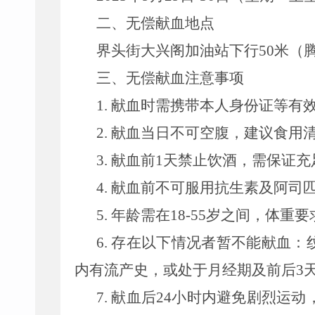
二、无偿献血地点
界头街大兴阁加油站下行
50
米（
三、无偿献血注意事项
1.
献血时需携带本人身份证等有
2.
献血当日不可空腹，建议食用
3.
献血前
1
天禁止饮酒，需保证充
4.
献血前不可服用抗生素及阿司
5.
年龄需在
18-55
岁之间，体重要
6.
存在以下情况者暂不能献血：
内有流产史，或处于月经期及前后
3
7.
献血后
24
小时内避免剧烈运动