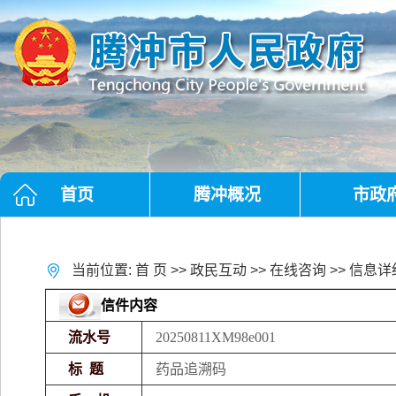
首页
腾冲概况
市政
当前位置:
首 页
>>
政民互动
>>
在线咨询
>> 信息详
信件内容
流水号
20250811XM98e001
标 题
药品追溯码