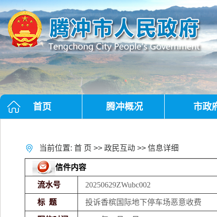
首页
腾冲概况
市政
当前位置:
首 页
>>
政民互动
>> 信息详细
信件内容
流水号
20250629ZWubc002
标 题
投诉香槟国际地下停车场恶意收费