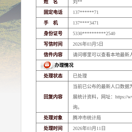
姓 名
刘**
固定电话
137******71
手 机
137****3471
身份证号
5330**********2540
写信时间
2026年03月5日
信件内容
请问哪里可以查看本地最新
办理情况
处理状态
已处理
当前已公布的最新人口数据为
回复内容
展统计资料，网址：
https:
询。
处理对象
腾冲市统计局
处理时间
2026年03月11日