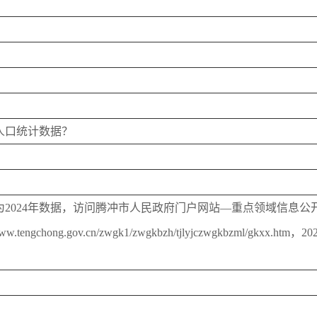
人口统计数据？
2024年数据，访问腾冲市人民政府门户网站—重点领域信息公开
//www.tengchong.gov.cn/zwgk1/zwgkbzh/tjlyjczwgkbz