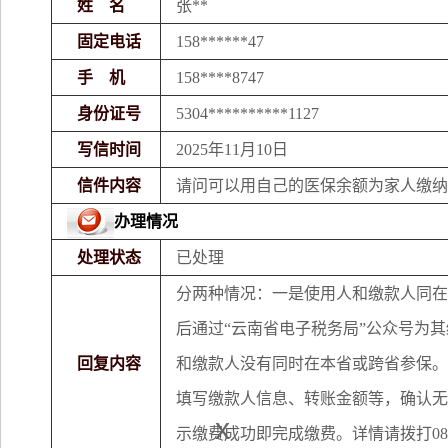
姓 名
张**
固定电话
158******47
手 机
158****8747
身份证号
5304**********1127
写信时间
2025年11月10日
信件内容
请问可以用自己的医保余额为家人缴纳
办理情况
处理状态
已处理
分两种情况：一是使用人和缴款人同在
后通过“云南省电子税务局”公众号为
回复内容
和缴款人没有同时在本省或跨省参保。
填写缴款人信息、转账金额等，确认无
x
示缴费成功即完成缴费。详情请拨打0875-