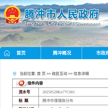
首页
腾冲概况
市政
当前位置:
首 页
>>
政民互动
>> 信息详细
信件内容
流水号
20250528Kn77C001
标 题
腾冲市傈僳族分布