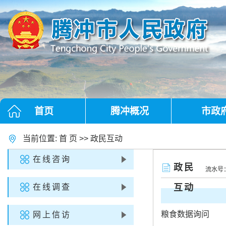
首页
腾冲概况
市政
当前位置:
首 页
>>
政民互动
在线咨询
政民
流水号
在线调查
互动
粮食数据询问
网上信访