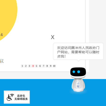
x
1
2
3
4
5
6
7
8
9
10