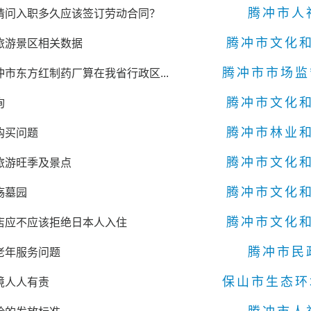
腾冲市人
请问入职多久应该签订劳动合同？
腾冲市文化
旅游景区相关数据
冲市东方红制药厂算在我省行政区...
腾冲市文化
询
腾冲市林业
购买问题
腾冲市文化
旅游旺季及景点
腾冲市文化
殇墓园
腾冲市文化
店应不应该拒绝日本人入住
腾冲市民
老年服务问题
境人人有责