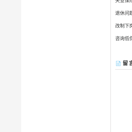
失业保
退休问
改制下
咨询低
留