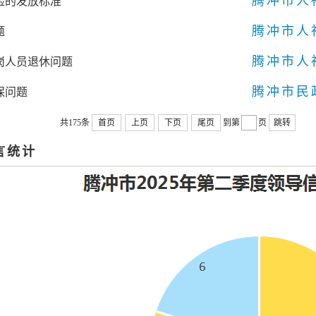
腾冲市人
险的发放标准
腾冲市人
题
腾冲市人
岗人员退休问题
腾冲市民
保问题
共175条
首页
上页
下页
尾页
到第
页
跳转
言统计